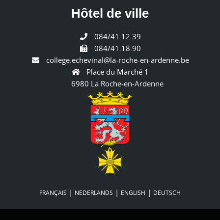
Hôtel de ville
084/41.12.39
084/41.18.90
college.echevinal@la-roche-en-ardenne.be
Place du Marché 1
6980 La Roche-en-Ardenne
|
|
|
FRANÇAIS
NEDERLANDS
ENGLISH
DEUTSCH