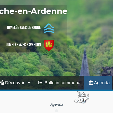
Infos pratiques
Roche-en-Ardenne
Jumelée avec De Panne
Jumelée avec Saverdun
Découvrir
Bulletin communal
Agenda
Agenda