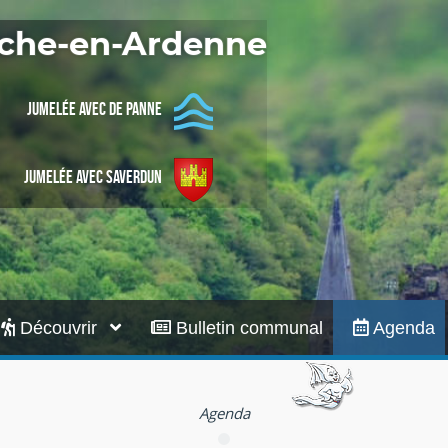
Infos pratiques
Roche-en-Ardenne
Jumelée avec De Panne
Jumelée avec Saverdun
Découvrir
Bulletin communal
Agenda
Agenda