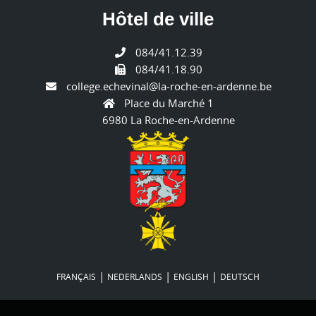
Hôtel de ville
084/41.12.39
084/41.18.90
college.echevinal@la-roche-en-ardenne.be
Place du Marché 1
6980 La Roche-en-Ardenne
|
|
|
FRANÇAIS
NEDERLANDS
ENGLISH
DEUTSCH