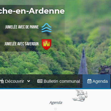
Infos pratiques
oche-en-Ardenne
Jumelée avec De Panne
Jumelée avec Saverdun
Découvrir
Bulletin communal
Agenda
Agenda