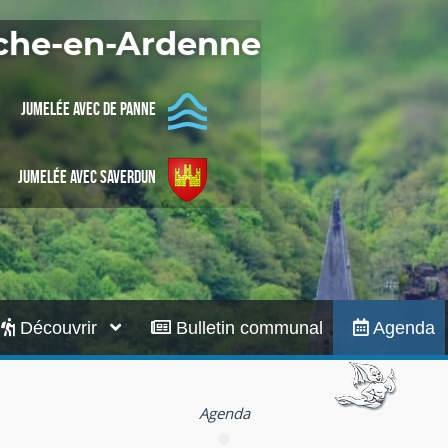
Infos pratiques
oche-en-Ardenne
Jumelée avec De Panne
Jumelée avec Saverdun
Découvrir
Bulletin communal
Agenda
Agenda