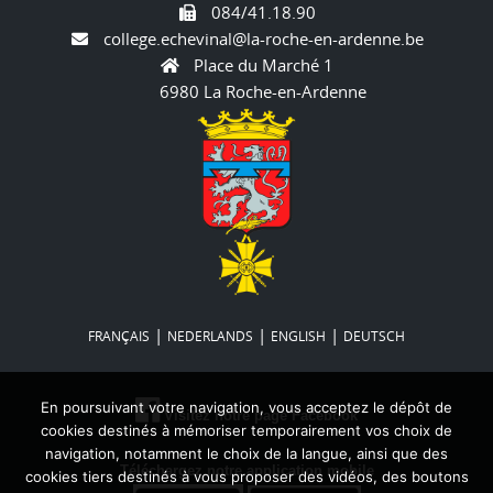
084/41.18.90
college.echevinal@la-roche-en-ardenne.be
Place du Marché 1
6980 La Roche-en-Ardenne
|
|
|
FRANÇAIS
NEDERLANDS
ENGLISH
DEUTSCH
En poursuivant votre navigation, vous acceptez le dépôt de
Visitez notre page Facebook
cookies destinés à mémoriser temporairement vos choix de
navigation, notamment le choix de la langue, ainsi que des
Téléchargez notre application mobile
cookies tiers destinés à vous proposer des vidéos, des boutons