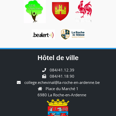
Hôtel de ville
084/41.12.39
084/41.18.90
college.echevinal@la-roche-en-ardenne.be
Place du Marché 1
6980 La Roche-en-Ardenne