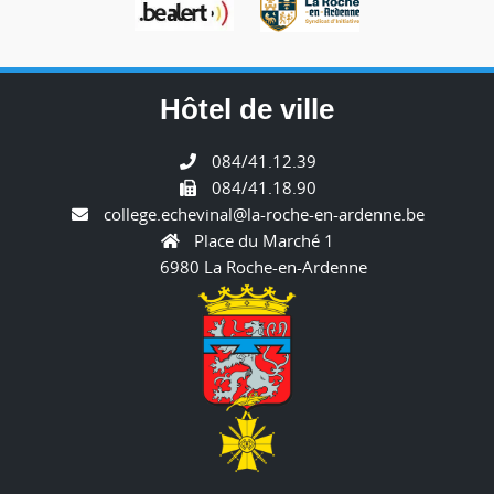
Hôtel de ville
084/41.12.39
084/41.18.90
college.echevinal@la-roche-en-ardenne.be
Place du Marché 1
6980 La Roche-en-Ardenne