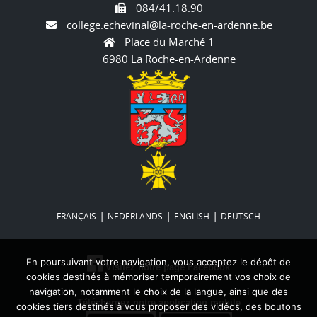
084/41.18.90
college.echevinal@la-roche-en-ardenne.be
Place du Marché 1
6980 La Roche-en-Ardenne
|
|
|
FRANÇAIS
NEDERLANDS
ENGLISH
DEUTSCH
En poursuivant votre navigation, vous acceptez le dépôt de
Visitez notre page Facebook
cookies destinés à mémoriser temporairement vos choix de
navigation, notamment le choix de la langue, ainsi que des
Téléchargez notre application mobile
cookies tiers destinés à vous proposer des vidéos, des boutons