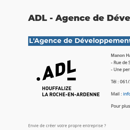
ADL - Agence de Dév
L'Agence de Développement 
Manon Ha
- Rue de 
- Une per
Tél : 061
Mail :
inf
Pour plus
E
nvie de créer votre propre entreprise ?