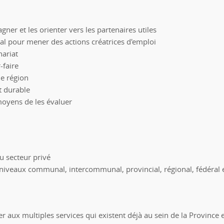
gner et les orienter vers les partenaires utiles
l pour mener des actions créatrices d'emploi
nariat
-faire
ne région
t durable
moyens de les évaluer
u secteur privé
 niveaux communal, intercommunal, provincial, régional, fédéral
ituer aux multiples services qui existent déjà au sein de la Provinc