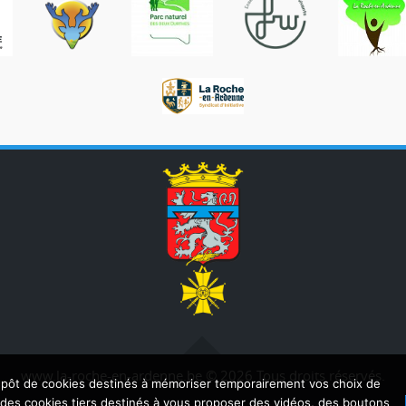
www.la-roche-en-ardenne.be © 2026 Tous droits réservés.
dépôt de cookies destinés à mémoriser temporairement vos choix de
e des cookies tiers destinés à vous proposer des vidéos, des boutons