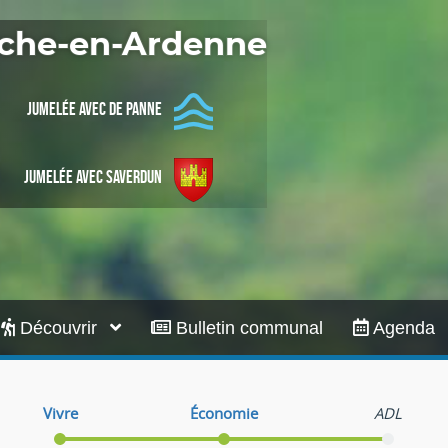
Infos pratiques
Roche-en-Ardenne
Jumelée avec De Panne
Jumelée avec Saverdun
Découvrir
Bulletin communal
Agenda
Vivre
Économie
ADL