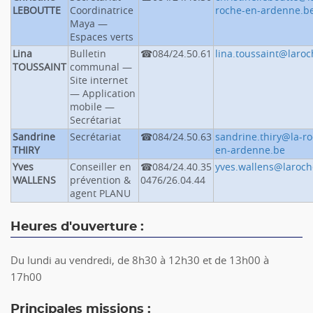
LEBOUTTE
Coordinatrice
roche-en-ardenne.b
Maya —
Espaces verts
Lina
Bulletin
084/24.50.61
lina.toussaint@laroc
TOUSSAINT
communal —
Site internet
— Application
mobile —
Secrétariat
Sandrine
Secrétariat
084/24.50.63
sandrine.thiry@la-ro
THIRY
en-ardenne.be
Yves
Conseiller en
084/24.40.35
yves.wallens@laroch
WALLENS
prévention &
0476/26.04.44
agent PLANU
Heures d'ouverture :
Du lundi au vendredi, de 8h30 à 12h30 et de 13h00 à
17h00
Principales missions :