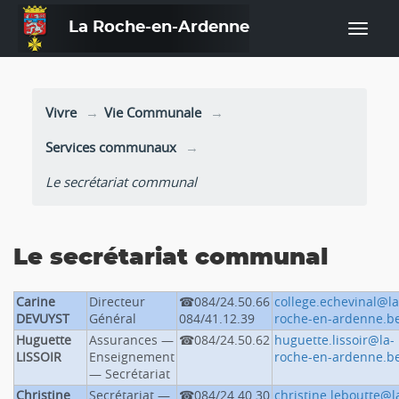
La Roche-en-Ardenne
—
Vivre
Vie Communale
Services communaux
Le secrétariat communal
Le secrétariat communal
Carine
Directeur
084/24.50.66
college.echevinal@la
DEVUYST
Général
084/41.12.39
roche-en-ardenne.b
Huguette
Assurances —
084/24.50.62
huguette.lissoir@la-
LISSOIR
Enseignement
roche-en-ardenne.b
— Secrétariat
Christine
Secrétariat —
084/24.40.30
christine.leboutte@l