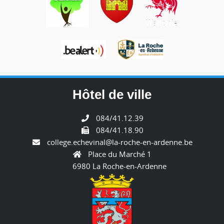
Hôtel de ville
084/41.12.39
084/41.18.90
college.echevinal@la-roche-en-ardenne.be
Place du Marché 1
6980 La Roche-en-Ardenne