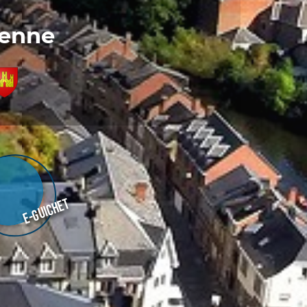
denne
E-guichet