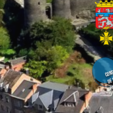
Cons
de
p