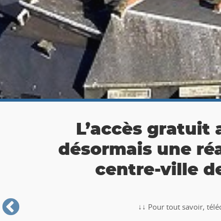
👉 Balade Totemus à
Partez à la chasse au tr
🥾🚶‍♂️‍➡️ ‼ Partez à la chasse au trésor avec la balade TO
Roche-