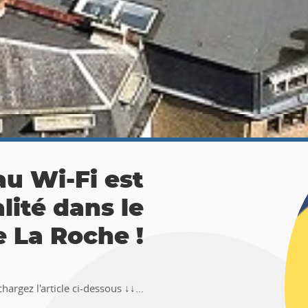
 La Roche :
ésor 🚶‍♀🚶‍♂
TEMUS "Pierre et Légendes" de La
en-Ardenne !!Téléchargez l�...