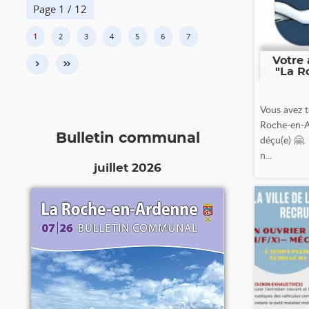
Page 1 / 12
1
2
3
4
5
6
7
Votre 
›
»
"La R
Vous avez t
Roche-en-A
Bulletin communal
déçu(e) 🤗.
n...
juillet 2026