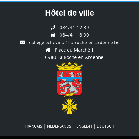
Hôtel de ville
084/41.12.39
084/41.18.90
college.echevinal@la-roche-en-ardenne.be
Place du Marché 1
6980 La Roche-en-Ardenne
|
|
|
FRANÇAIS
NEDERLANDS
ENGLISH
DEUTSCH