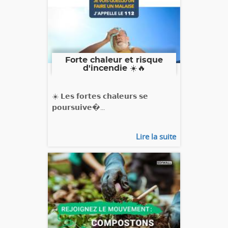
Forte chaleur et risque
d'incendie ☀️🔥
☀️ 𝗟𝗲𝘀 𝗳𝗼𝗿𝘁𝗲𝘀 𝗰𝗵𝗮𝗹𝗲𝘂𝗿𝘀 𝘀𝗲
𝗽𝗼𝘂𝗿𝘀𝘂𝗶𝘃𝗲�...
Lire la suite