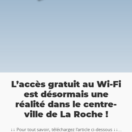
👉 Balade Tote
uit au Wi-Fi
Roche : Part
mais une
chasse au trésor
 le centre-
a Roche !
🥾🚶‍♂️‍➡️ ‼ Partez à la chasse au t
TOTEMUS "Pierre et Légendes"
z l'article ci-dessous ↓↓...
Ardenne !!Télécharge