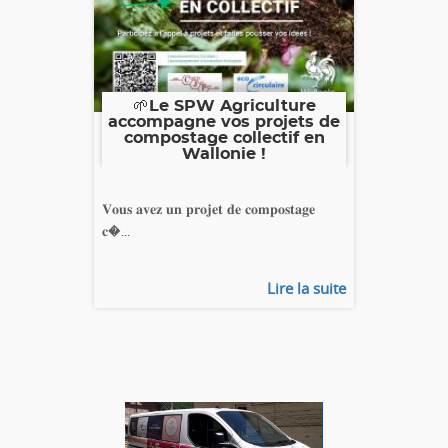
🌱Le SPW Agriculture
accompagne vos projets de
compostage collectif en
Wallonie !
𝐕𝐨𝐮𝐬 𝐚𝐯𝐞𝐳 𝐮𝐧 𝐩𝐫𝐨𝐣𝐞𝐭 𝐝𝐞 𝐜𝐨𝐦𝐩𝐨𝐬𝐭𝐚𝐠𝐞
𝐜�...
Lire la suite