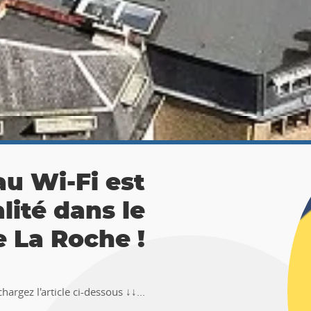
 La Roche :
ésor 🚶‍♀🚶‍♂
TEMUS "Pierre et Légendes" de La
en-Ardenne !!Téléchargez l�...