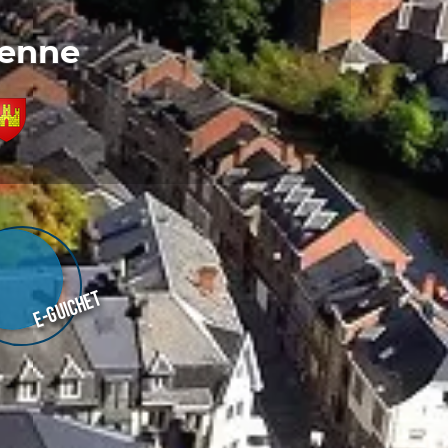
denne
E-guichet