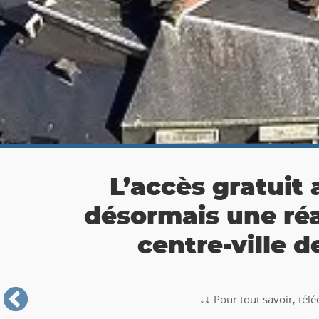
👉 Balade Totemus à
Partez à la chasse au tr
🥾🚶‍♂️‍➡️ ‼ Partez à la chasse au trésor avec la balade TO
Roche-