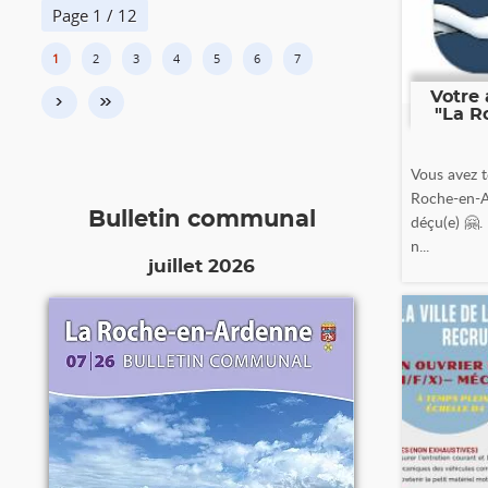
Page 1 / 12
1
2
3
4
5
6
7
Votre 
›
»
"La R
Vous avez t
Roche-en-A
Bulletin communal
déçu(e) 🤗.
n...
juillet 2026