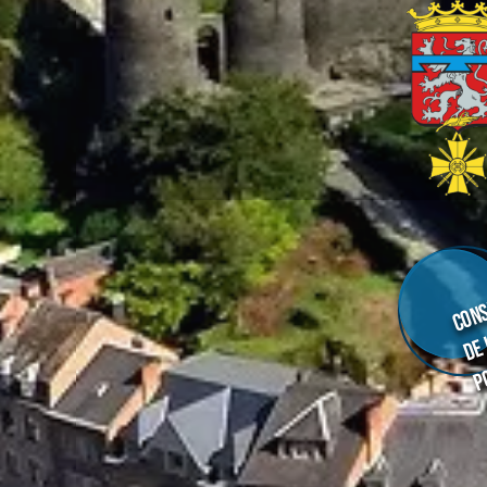
Cons
de
p