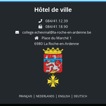
Hôtel de ville
084/41.12.39
084/41.18.90
college.echevinal@la-roche-en-ardenne.be
Place du Marché 1
6980 La Roche-en-Ardenne
|
|
|
FRANÇAIS
NEDERLANDS
ENGLISH
DEUTSCH