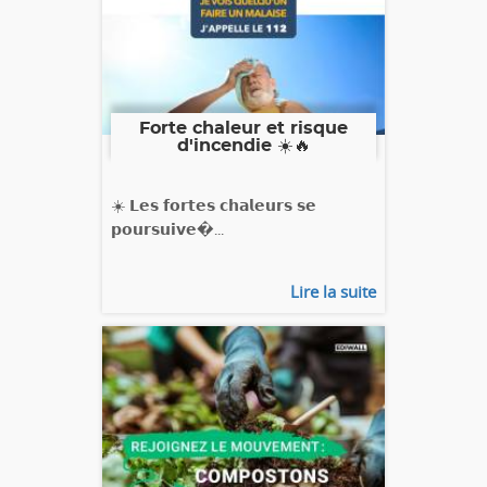
Forte chaleur et risque
d'incendie ☀️🔥
☀️ 𝗟𝗲𝘀 𝗳𝗼𝗿𝘁𝗲𝘀 𝗰𝗵𝗮𝗹𝗲𝘂𝗿𝘀 𝘀𝗲
𝗽𝗼𝘂𝗿𝘀𝘂𝗶𝘃𝗲�...
Lire la suite