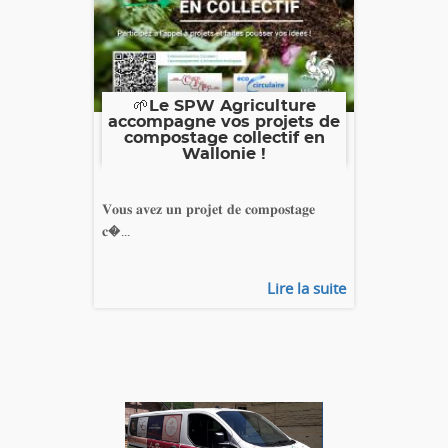
🌱Le SPW Agriculture
accompagne vos projets de
compostage collectif en
Wallonie !
𝐕𝐨𝐮𝐬 𝐚𝐯𝐞𝐳 𝐮𝐧 𝐩𝐫𝐨𝐣𝐞𝐭 𝐝𝐞 𝐜𝐨𝐦𝐩𝐨𝐬𝐭𝐚𝐠𝐞
𝐜�...
Lire la suite