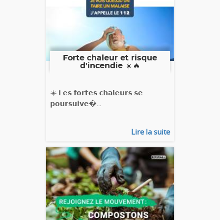
Forte chaleur et risque
d'incendie ☀️🔥
☀️ 𝗟𝗲𝘀 𝗳𝗼𝗿𝘁𝗲𝘀 𝗰𝗵𝗮𝗹𝗲𝘂𝗿𝘀 𝘀𝗲
𝗽𝗼𝘂𝗿𝘀𝘂𝗶𝘃𝗲�...
Lire la suite