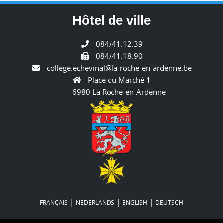
Hôtel de ville
084/41.12.39
084/41.18.90
college.echevinal@la-roche-en-ardenne.be
Place du Marché 1
6980 La Roche-en-Ardenne
|
|
|
FRANÇAIS
NEDERLANDS
ENGLISH
DEUTSCH