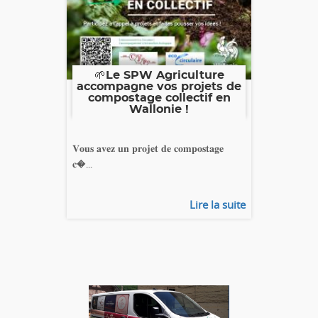
🌱Le SPW Agriculture
accompagne vos projets de
compostage collectif en
Wallonie !
𝐕𝐨𝐮𝐬 𝐚𝐯𝐞𝐳 𝐮𝐧 𝐩𝐫𝐨𝐣𝐞𝐭 𝐝𝐞 𝐜𝐨𝐦𝐩𝐨𝐬𝐭𝐚𝐠𝐞
𝐜�...
Lire la suite