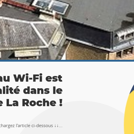
 La Roche :
ésor 🚶‍♀🚶‍♂
TEMUS "Pierre et Légendes" de La
en-Ardenne !!Téléchargez l�...