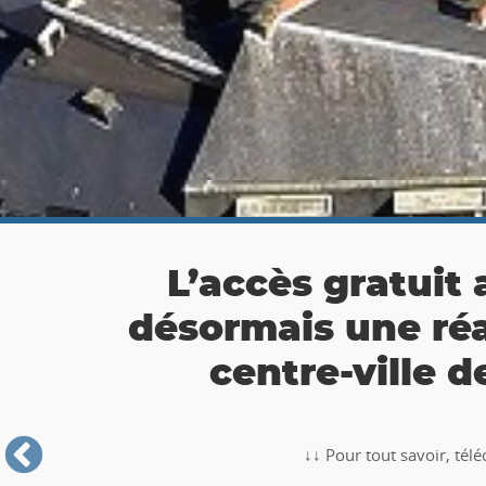
👉 Balade Totemus à
Partez à la chasse au tr
🥾🚶‍♂️‍➡️ ‼ Partez à la chasse au trésor avec la balade TO
Roche-