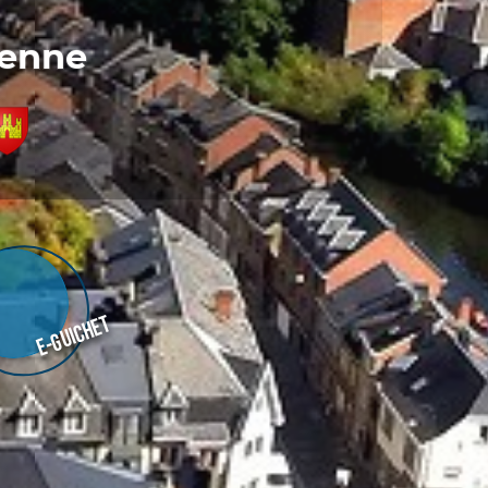
denne
E-guichet