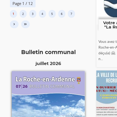
Page 1 / 12
1
2
3
4
5
6
7
Votre 
›
»
"La R
Vous avez t
Roche-en-A
Bulletin communal
déçu(e) 🤗.
n...
juillet 2026