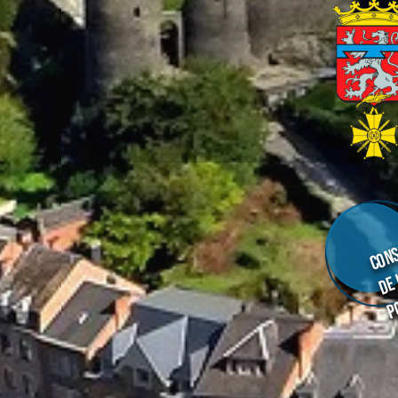
Cons
de
p