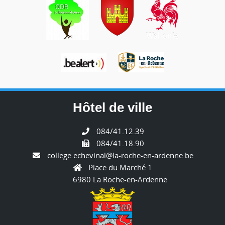
Hôtel de ville
084/41.12.39
084/41.18.90
college.echevinal@la-roche-en-ardenne.be
Place du Marché 1
6980 La Roche-en-Ardenne