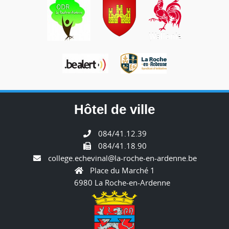
Hôtel de ville
084/41.12.39
084/41.18.90
college.echevinal@la-roche-en-ardenne.be
Place du Marché 1
6980 La Roche-en-Ardenne