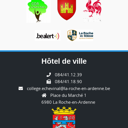
Hôtel de ville
084/41.12.39
084/41.18.90
college.echevinal@la-roche-en-ardenne.be
Place du Marché 1
6980 La Roche-en-Ardenne