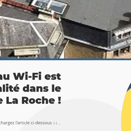
 La Roche :
ésor 🚶‍♀🚶‍♂
TEMUS "Pierre et Légendes" de La
en-Ardenne !!Téléchargez l�...