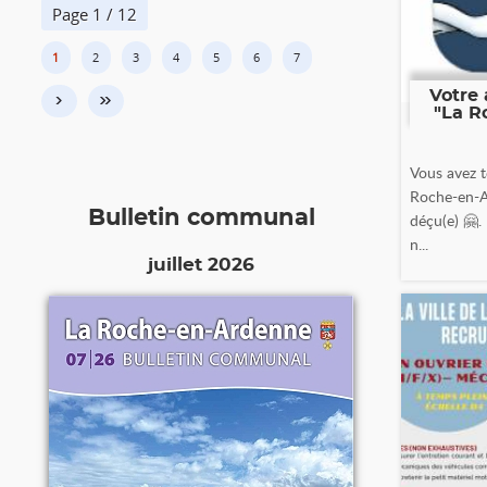
Page 1 / 12
1
2
3
4
5
6
7
Votre 
›
»
"La R
Vous avez t
Roche-en-A
Bulletin communal
déçu(e) 🤗.
n...
juillet 2026