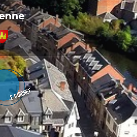
denne
E-guichet