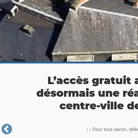
👉 Balade Totemus à
Partez à la chasse au tr
🥾🚶‍♂️‍➡️ ‼ Partez à la chasse au trésor avec la balade TO
Roche-