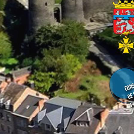
Cons
de
p