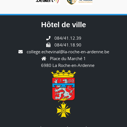
Hôtel de ville
084/41.12.39
084/41.18.90
college.echevinal@la-roche-en-ardenne.be
Place du Marché 1
6980 La Roche-en-Ardenne