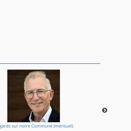
gards sur notre Commune (mensuel)
Votre applic