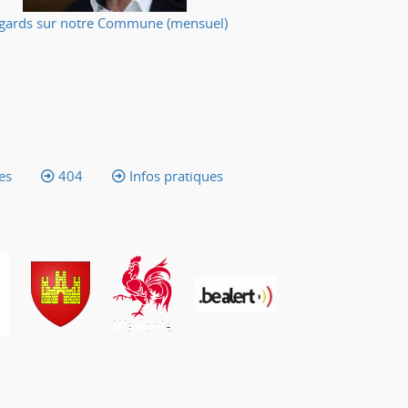
gards sur notre Commune (mensuel)
Votre applic
es
404
Infos pratiques