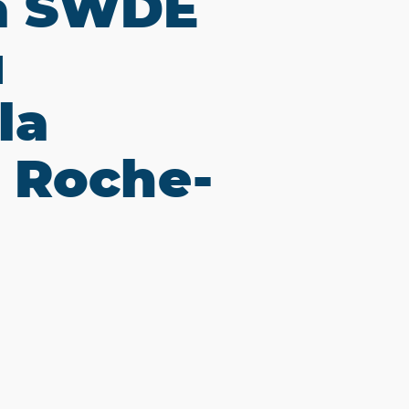
la SWDE
u
la
 Roche-