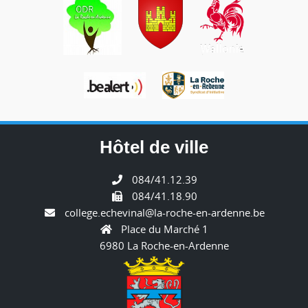
Hôtel de ville
084/41.12.39
084/41.18.90
college.echevinal@la-roche-en-ardenne.be
Place du Marché 1
6980 La Roche-en-Ardenne