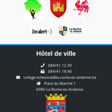
Hôtel de ville
084/41.12.39
084/41.18.90
college.echevinal@la-roche-en-ardenne.be
Place du Marché 1
6980 La Roche-en-Ardenne