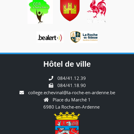
Hôtel de ville
084/41.12.39
084/41.18.90
college.echevinal@la-roche-en-ardenne.be
Place du Marché 1
6980 La Roche-en-Ardenne